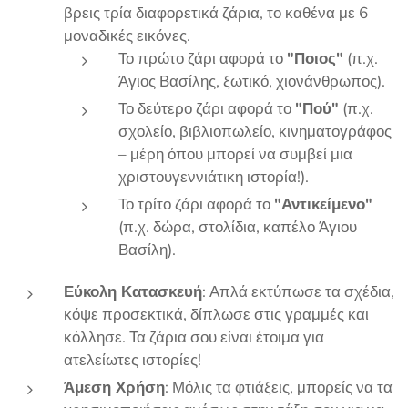
βρεις τρία διαφορετικά ζάρια, το καθένα με 6
μοναδικές εικόνες.
Το πρώτο ζάρι αφορά το
"Ποιος"
(π.χ.
Άγιος Βασίλης, ξωτικό, χιονάνθρωπος).
Το δεύτερο ζάρι αφορά το
"Πού"
(π.χ.
σχολείο, βιβλιοπωλείο, κινηματογράφος
– μέρη όπου μπορεί να συμβεί μια
χριστουγεννιάτικη ιστορία!).
Το τρίτο ζάρι αφορά το
"Αντικείμενο"
(π.χ. δώρα, στολίδια, καπέλο Άγιου
Βασίλη).
Εύκολη Κατασκευή
: Απλά εκτύπωσε τα σχέδια,
κόψε προσεκτικά, δίπλωσε στις γραμμές και
κόλλησε. Τα ζάρια σου είναι έτοιμα για
ατελείωτες ιστορίες!
Άμεση Χρήση
: Μόλις τα φτιάξεις, μπορείς να τα